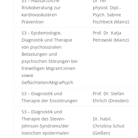
S3 – Hausärztliche
Dr. rer.
Risikoberatung zur
physiol. Dipl.-
kardiovaskulären
Psych. Sabine
Prävention
Fischbeck (Mainz)
S3 – Epidemiologie,
Prof. Dr. Katja
Diagnostik und Therapie
Petrowski (Mainz)
von psychosozialen
Belastungen und
psychischen Störungen bei
freiwilligen Migrant:innen
sowie
Geflüchteten/MigraPsych
S3 – Diagnostik und
Prof. Dr. Stefan
Therapie der Essstörungen
Ehrlich (Dresden)
S3 – Diagnostik und
Therapie des Steven-
Dr. habil.
Johnson-Syndroms/der
Christina Schut
toxischen epidermalen
(Gießen)