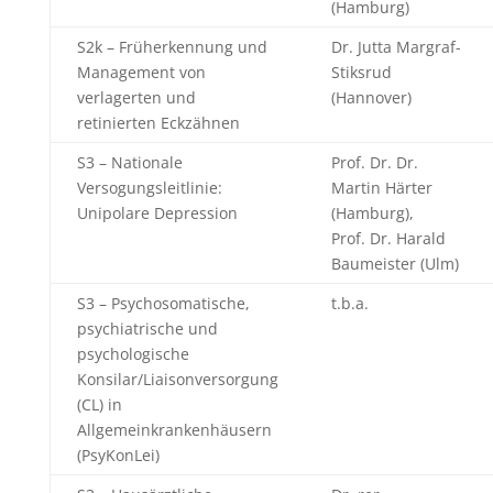
(Hamburg)
S2k – Früherkennung und
Dr. Jutta Margraf-
Management von
Stiksrud
verlagerten und
(Hannover)
retinierten Eckzähnen
S3 – Nationale
Prof. Dr. Dr.
Versogungsleitlinie:
Martin Härter
Unipolare Depression
(Hamburg),
Prof. Dr. Harald
Baumeister (Ulm)
S3 – Psychosomatische,
t.b.a.
psychiatrische und
psychologische
Konsilar/Liaisonversorgung
(CL) in
Allgemeinkrankenhäusern
(PsyKonLei)